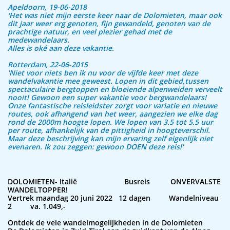
Apeldoorn, 19-06-2018
'Het was niet mijn eerste keer naar de Dolomieten, maar ook
dit jaar weer erg genoten, fijn gewandeld, genoten van de
prachtige natuur, en veel plezier gehad met de
medewandelaars.
Alles is oké aan deze vakantie.
Rotterdam, 22-06-2015
'Niet voor niets ben ik nu voor de vijfde keer met deze
wandelvakantie mee geweest. Lopen in dit gebied,tussen
spectaculaire bergtoppen en bloeiende alpenweiden verveelt
nooit! Gewoon een super vakantie voor bergwandelaars!
Onze fantastische reisleidster zorgt voor variatie en nieuwe
routes, ook afhangend van het weer, aangezien we elke dag
rond de 2000m hoogte lopen. We lopen van 3.5 tot 5.5 uur
per route, afhankelijk van de pittigheid in hoogteverschil.
Maar deze beschrijving kan mijn ervaring zelf eigenlijk niet
evenaren. Ik zou zeggen: gewoon DOEN deze reis!'
DOLOMIETEN- Italië Busreis ONVERVALSTE
WANDELTOPPER!
V
ertrek maandag 20 juni 2022 12 dagen Wandelniveau
2 va. 1.049,-
Ontdek de vele wandelmogelijkheden in de Dolomieten