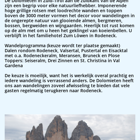
De Dolomieten in Zuid-Tirol aan de zuidkant van de Alpen
zijn een begrip voor elke natuurliefhebber. Imponerende
hoge grillige rotsen met loodrechte wanden en toppen
boven de 3000 meter vormen het decor voor wandelingen in
de ongerepte natuur van glooiende almen, bergmeren,
bossen, bergweiden en wijngaarden. Heerlijk tot rust komen
op de alm met om u heen het geklingel van koeienbellen. U
verblijft in het familiehotel Zum Löwen in Rodeneck.
Wandelprogramma (keuze wordt ter plaatse gemaakt)
Dalen rondom Rodeneck, Valsertal, Pustertal en Eisacktal
met o.a. Rodeneckeralm, Meransen, Bruneck en Plose
Toppers: Seiseralm, Drei Zinnen en St. Christina in Val
Gardena
De keuze is moeilijk, want het is werkelijk overal prachtig en
iedere wandeling is verrassend anders. De Dolomieten heeft
ons aan wandelingen zoveel afwisseling te bieden dat vele
gasten regelmatig terugkeren naar Rodeneck.