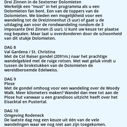
Drei Zinnen in de Sexterner Dolomieten
Werkelijk een “must” in het programma als u een
Dolomieten fan bent. Een van de toppers van de
Dolomieten. We bieden een mogelijkheid voor een
wandeling tot de Dreizinnenhut (3 uur) of gaat u de
uitdaging aan voor de rondwandeling rondom de 3
imposante Drei Zinnen (5 uur). U kunt uw keuze ter plaatse
nog bepalen. Maar laat u overdonderen door de schoonheid
van dit stukje Dolomieten.
DAG 8
Val Gardena / St. Christina
Met de Col Raiser gondel (2091m.) naar het prachtige
wandelgebied met de ruige rotsen. Met wat geluk vindt u
tussen de brokstukken van de Dolomieten de
wereldberoemde Edelweiss.
DAG 9
Plose
Met de gondel omhoog voor een wandeling over de Woody
Walk. Meer kilometers maken? Wandel dan mee tot aan de
Plose hut vanwaar u een grandioos uitzicht heeft over het
Eisacktal en Pustertal.
DAG 10
Omgeving Rodeneck
De laatste dag nog een keuze uit één van de vele
wandelingen waar we nog niet aan zijn toegekomen.